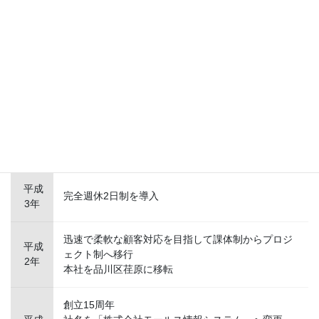
10年
平成
社内PCによるLAN構築(1次)
9年
平成
創立20周年
6年
平成
制御機器開発を目的とし当社内に千代田システム殿
4年
との共同プロジェクトを設立
平成
完全週休2日制を導入
3年
迅速で柔軟な顧客対応を目指して課体制からプロジ
平成
ェクト制へ移行
2年
本社を品川区荏原に移転
創立15周年