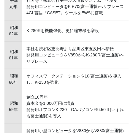
平成
社名を「株式会社モールス情報システム」へ変更
元年
開発用コンピュータをK-670(富士通製)へリプレース
4GL言語『CASET』ツールをEWSに搭載
昭和
K-280Rを機能強化、更に端末機を増設
62年
本社を渋谷区恵比寿より品川区東五反田へ移転
昭和
開発用コンピュータをV850からK-280R(富士通製)へ
61年
リプレース
昭和
オフィスワークステーションK-10(富士通製)を導入
60年
し、K-230を強化
創立10周年
昭和
資本金を1,000万円に増資
59年
開発用オフコンK-230、OAパソコンF9450Ⅱ(いずれ
も富士通製)を導入
開発用小型コンピュータをV830からV850(富士通製)